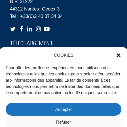
B.P. 31222
44312 Nantes, Cedex 3
Tel : +33(0)2 40 37 34 34
TÉLÉCHARGEMENT
STAFF AUDENCIA
COOKIES
CORPORATE FACT SHEET
Pour offrir les meilleures expériences, nous utilisons des
technologies telles que les cookies pour stocker et/ou accéder
MANIFESTE DE MARQUE
aux informations des appareils. Le fait de consentir à ces
technologies nous permettra de traiter des données telles que
PLAN STRATÉGIQUE
le comportement de navigation ou les ID uniques sur ce site.
BILAN ECOS, DEUX ANS APRÈS
Accepter
VERSION PDF
Refuser
VERSION FRANÇAISE (14,7 Mo)